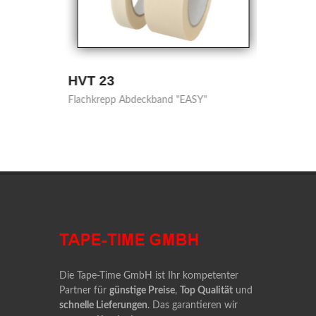
HVT 23
AHS 
Flachkrepp Abdeckband "EASY"
Nitril 
Die Tape-Time GmbH ist Ihr kompetenter
Partner für
günstige Preise
,
Top Qualität
und
schnelle Lieferungen
. Das garantieren wir