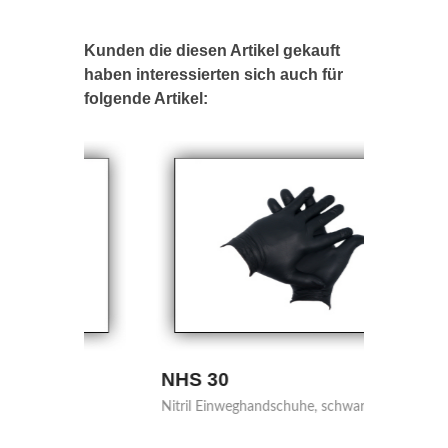
Kunden die diesen Artikel gekauft
haben interessierten sich auch für
folgende Artikel:
NHS 30
PSS 
Nitril Einweghandschuhe, schwarz
PU-Pist